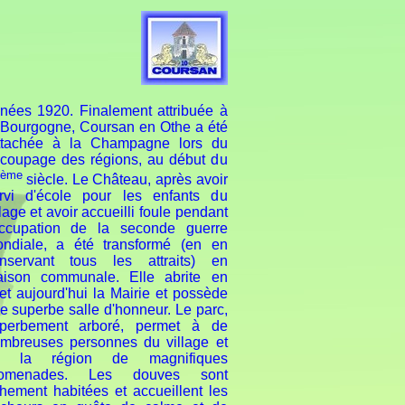
nées 1920. Finalement attribuée à
 Bourgogne, Coursan en Othe a été
ttachée à la Champagne lors du
coupage des régions, au début du
ème
siècle. Le Château, après avoir
rvi d'école pour les enfants du
llage et avoir accueilli foule pendant
occupation de la seconde guerre
ndiale, a été transformé (en en
nservant tous les attraits) en
ison communale. Elle abrite en
fet aujourd'hui la Mairie et possède
e superbe salle d'honneur. Le parc,
perbement arboré, permet à de
mbreuses personnes du village et
e la région de magnifiques
romenades. Les douves sont
chement habitées et accueillent les