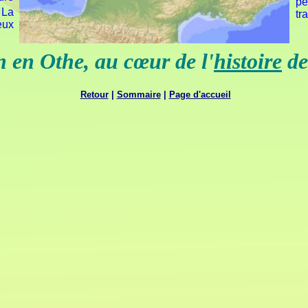
pê
 La
tr
eux
 en Othe, au cœur de l'
histoire
de
Retour
|
Sommaire
|
Page d'accueil