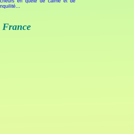
cheurs en quête de calme et de
anquilité…
 France