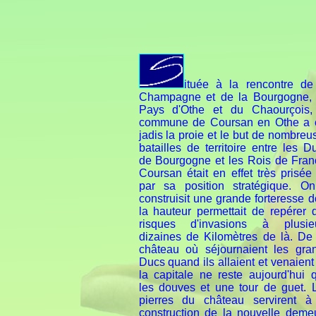
ituée à la rencontre de
Champagne et de la Bourgogne,
Pays d'Othe et du Chaourçois,
commune de Coursan en Othe a 
jadis la proie et le but de nombreu
batailles de territoire entre les D
de Bourgogne et les Rois de Fran
Coursan était en effet très prisée
par sa position stratégique. O
construisit une grande forteresse d
la hauteur permettait de repérer 
risques d'invasions à plusie
dizaines de Kilomètres de là. De
château où séjournaient les gra
Ducs quand ils allaient et venaient
la capitale ne reste aujourd'hui 
les douves et une tour de guet. 
pierres du château servirent à
construction de la nouvelle deme