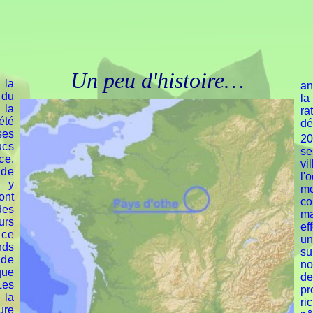
Un peu d'histoire…
 la
an
 du
la
 la
ra
été
dé
ses
20
ucs
se
ce.
vi
 de
l'
n y
mo
ont
co
des
ma
urs
ef
 ce
un
nds
su
 de
no
que
d
Les
p
 la
ri
ure